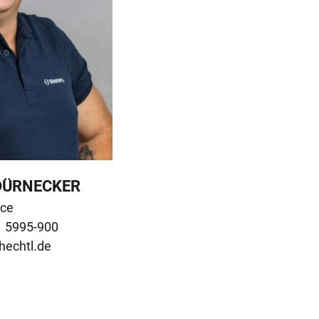
DÜRNECKER
ce

hechtl.de