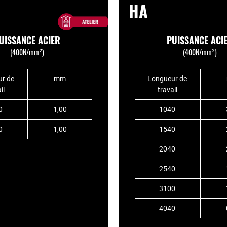
HA
UISSANCE ACIER
PUISSANCE ACI
(400N/mm²)
(400N/mm²)
r de
mm
Longueur de
il
travail
0
1,00
1040
0
1,00
1540
2040
2540
3100
4040