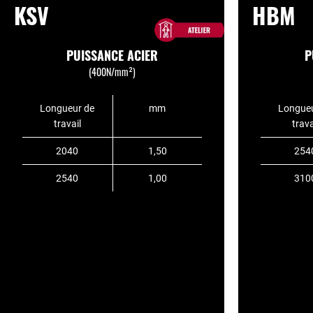
KSV
HBM
PUISSANCE ACIER
P
(400N/mm²)
Longueur de
mm
Longueu
travail
trava
2040
1,50
254
2540
1,00
310