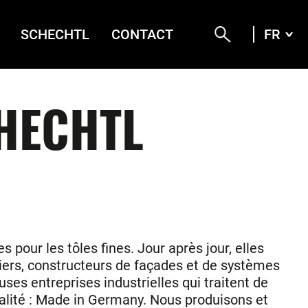
SCHECHTL
CONTACT
FR
FRA
DEU
ENG
ITA
CHECHTL
s pour les tôles fines. Jour après jour, elles
mbiers, constructeurs de façades et de systèmes
es entreprises industrielles qui traitent de
qualité : Made in Germany. Nous produisons et