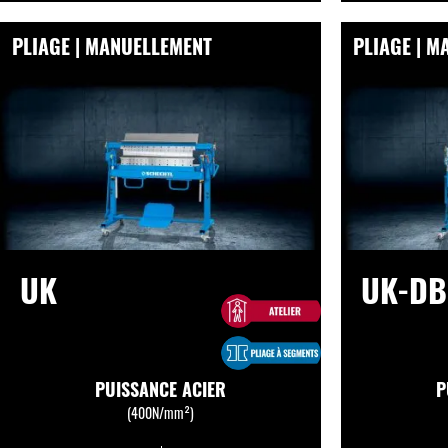
PLIAGE | MANUELLEMENT
PLIAGE | 
UK
UK-DB
PUISSANCE ACIER
P
(400N/mm²)