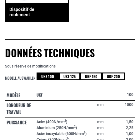
Dispositif de
roulement
DONNÉES TECHNIQUES
Sous réserve de modifications
UKF 100
UKF 125
UKF 150
UKF 200
MODELL AUSWÄHLEN:
MODÈLE
UKF
100
LONGUEUR DE
mm
1000
TRAVAIL
PUISSANCE
2
Acier (400N/mm
)
mm
1,50
2
Aluminium (250N/mm
)
mm
2,25
2
Acier inoxydable (600N/mm
)
mm
1,00
2
Cuivre (300N/mm
)
mm
2,00