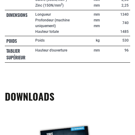
2
Zinc (150N/mm
)
mm
2,25
DIMENSIONS
Longueur
mm
1340
Profondeur (machine
mm
740
uniquement)
mm
Hauteur totale
1485
POIDS
Poids
kg
530
TABLIER
Hauteur d'ouverture
mm
96
SUPÉRIEUR
DOWNLOADS