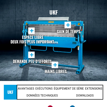
UKF
+
+
GAIN DE TEMPS.
ESPACE LIBRE
DEUX FOIS PLUS IMPORTANT.
+
DEMANDE PEU D’EFFORTS.
+
MAINS LIBRES.
AVANTAGES
EXÉCUTIONS
ÉQUIPEMENT DE SÉRIE
EXTENSIONS
UKF
DONNÉES TECHNIQUES
DOWNLOADS