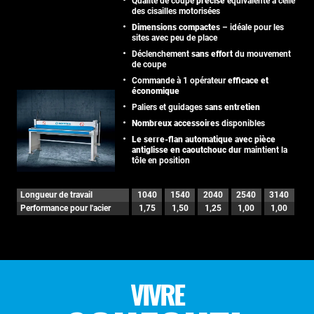
Qualité de coupe
précise
équivalente à celle
des cisailles motorisées
Dimensions compactes
– idéale pour les
sites avec peu de place
Déclenchement
sans effort
du mouvement
de coupe
Commande à 1 opérateur
efficace et
économique
Paliers et guidages
sans entretien
Nombreux accessoires
disponibles
Le serre-flan automatique avec pièce
antiglisse en caoutchouc dur
maintient la
tôle en position
Longueur de travail
1040
1540
2040
2540
3140
Performance pour l'acier
1,75
1,50
1,25
1,00
1,00
VIVRE