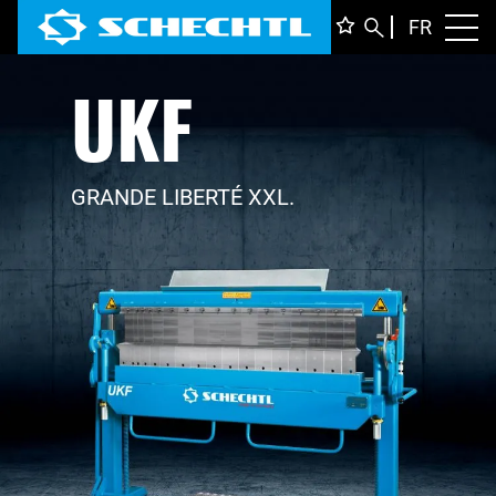
FRANÇ
FR
Toggl
UKF
DEUTS
ENGLI
ITALIA
GRANDE LIBERTÉ XXL.