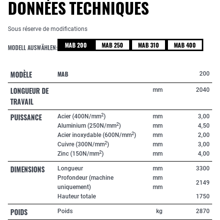
DONNÉES TECHNIQUES
Sous réserve de modifications
MAB 200
MAB 250
MAB 310
MAB 400
MODELL AUSWÄHLEN:
MODÈLE
MAB
200
LONGUEUR DE
mm
2040
TRAVAIL
PUISSANCE
2
Acier (400N/mm
)
mm
3,00
2
Aluminium (250N/mm
)
mm
4,50
2
Acier inoxydable (600N/mm
)
mm
2,00
2
Cuivre (300N/mm
)
mm
3,00
2
Zinc (150N/mm
)
mm
4,00
DIMENSIONS
Longueur
mm
3300
Profondeur (machine
mm
2149
uniquement)
mm
Hauteur totale
1750
POIDS
Poids
kg
2870