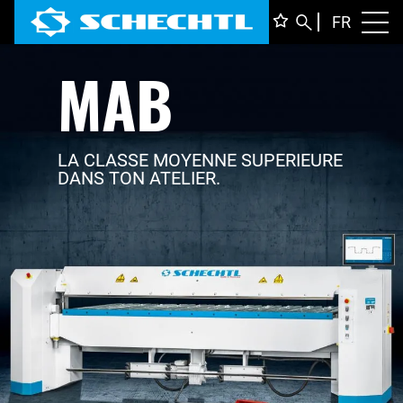
FRANÇ
FR
Toggl
MAB
DEUTS
ENGLI
ITALIA
LA CLASSE MOYENNE SUPERIEURE
DANS TON ATELIER.