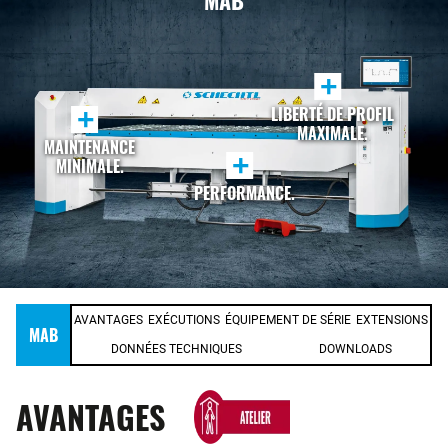
MAB
+
LIBERTÉ DE PROFIL
+
MAXIMALE.
MAINTENANCE
+
MINIMALE.
PERFORMANCE.
AVANTAGES
EXÉCUTIONS
ÉQUIPEMENT DE SÉRIE
EXTENSIONS
MAB
DONNÉES TECHNIQUES
DOWNLOADS
AVANTAGES