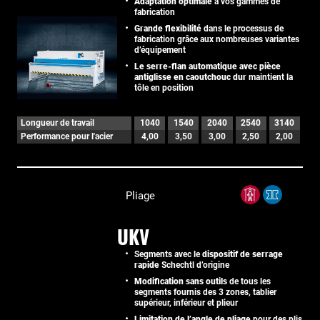
Adaptation optimale
à vos gammes de
fabrication
Grande flexibilité
dans le processus de
fabrication grâce aux nombreuses variantes
d’équipement
Le serre-flan automatique avec pièce
antiglisse en caoutchouc dur
maintient la
tôle en position
Longueur de travail
1040
1540
2040
2540
3140
Performance pour l'acier
4,00
3,50
3,00
2,50
2,00
Pliage
UKV
Segments avec le
dispositif de serrage
rapide
Schechtl d’origine
Modification sans outils
de tous les
segments fournis des 3 zones, tablier
supérieur, inférieur et plieur
Limitation de l’angle de pliage
pour des plis