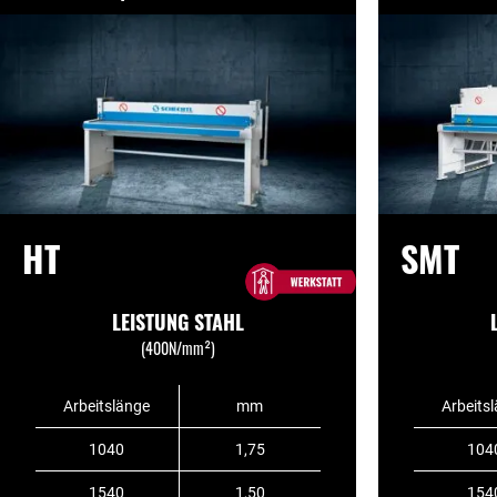
HT
SMT
LEISTUNG STAHL
(400N/mm²)
Arbeitslänge
mm
Arbeits
1040
1,75
104
1540
1,50
154