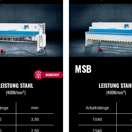
MSB
LEISTUNG STAHL
LEISTUNG STAH
(400N/mm²)
(400N/mm²)
länge
mm
Arbeitslänge
0
3,50
1040
0
2,50
1540