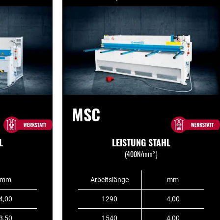
MSC
L
LEISTUNG STAHL
(400N/mm²)
mm
Arbeitslänge
mm
4,00
1290
4,00
3,50
1540
4,00