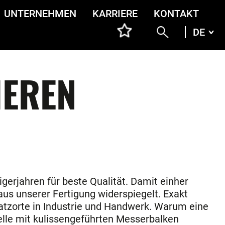
UNTERNEHMEN
KARRIERE
KONTAKT
DE
DEU
ENG
ITA
FRA
HEREN
gerjahren für beste Qualität. Damit einher
 aus unserer Fertigung widerspiegelt. Exakt
satzorte in Industrie und Handwerk. Warum eine
elle mit kulissengeführten Messerbalken