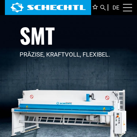
DEUTS
DE
Toggl
SMT
ENGLI
ITALIA
FRANÇ
PRÄZISE, KRAFTVOLL, FLEXIBEL.