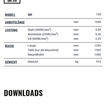
SMT 310
MODELL
SMT
100
ARBEITSLÄNGE
mm
1040
LEISTUNG
2
Stahl (400N/mm
)
mm
3,50
2
Aluminium (250N/mm
)
mm
5,50
2
VA (600N/mm
)
mm
2,25
MASSE
Länge
mm
1392
Tiefe (nur die Maschine)
mm
1965
Gesamthöhe
mm
1450
GEWICHT
Gewicht
kg
910
DOWNLOADS