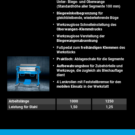
Unter- Biege- und Oberwange
(Standardhöhe aller Segmente 100 mm)
Biegewinkelbegrenzung
für
gleichbleibende, wiederkehrende Büge
Werkzeuglose Schnelleinstellung des
Oberwangen-Klemmdrucks
Werkzeuglose Verstellung der
Biegewangenabsenkung
Fußpedal zum
freihändigen Klemmen
des
Werkstücks
Praktisch:
Ablageschale für die Segmente
Aufbewahrungsbox
für Zubehörteile und
Werkzeuge, die zugleich als Blechauflage
dient
4 Lenkrollen mit Feststellbremse für den
mobilen Einsatz
in der Werkstatt
Arbeitslänge
1000
1250
Leistung für Stahl
1,50
1,25