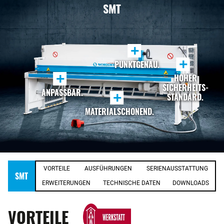
SMT
+
+
PUNKTGENAU.
+
HOHER
SICHERHEITS-
ANPASSBAR.
+
STANDARD.
MATERIALSCHONEND.
VORTEILE
AUSFÜHRUNGEN
SERIENAUSSTATTUNG
SMT
ERWEITERUNGEN
TECHNISCHE DATEN
DOWNLOADS
VORTEILE