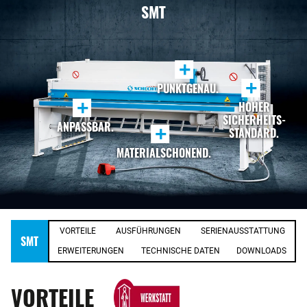
SMT
+
+
PUNKTGENAU.
+
HOHER
SICHERHEITS-
ANPASSBAR.
+
STANDARD.
MATERIALSCHONEND.
VORTEILE
AUSFÜHRUNGEN
SERIENAUSSTATTUNG
SMT
ERWEITERUNGEN
TECHNISCHE DATEN
DOWNLOADS
VORTEILE