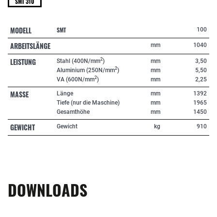
SMT 310
MODELL
SMT
100
ARBEITSLÄNGE
mm
1040
LEISTUNG
2
Stahl (400N/mm
)
mm
3,50
2
Aluminium (250N/mm
)
mm
5,50
2
VA (600N/mm
)
mm
2,25
MASSE
Länge
mm
1392
Tiefe (nur die Maschine)
mm
1965
Gesamthöhe
mm
1450
GEWICHT
Gewicht
kg
910
DOWNLOADS