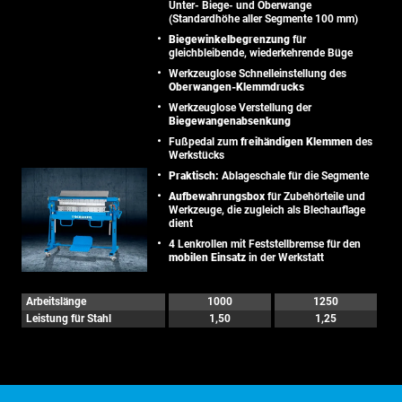
Unter- Biege- und Oberwange
(Standardhöhe aller Segmente 100 mm)
Biegewinkelbegrenzung
für
gleichbleibende, wiederkehrende Büge
Werkzeuglose Schnelleinstellung des
Oberwangen-Klemmdrucks
Werkzeuglose Verstellung der
Biegewangenabsenkung
Fußpedal zum
freihändigen Klemmen
des
Werkstücks
Praktisch:
Ablageschale für die Segmente
Aufbewahrungsbox
für Zubehörteile und
Werkzeuge, die zugleich als Blechauflage
dient
4 Lenkrollen mit Feststellbremse für den
mobilen Einsatz
in der Werkstatt
Arbeitslänge
1000
1250
Leistung für Stahl
1,50
1,25