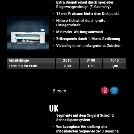
Extra Biegefreiheit
durch spezielles
Biegewangendesign (F-Geometry)
14 mm Freiraum
hinter dem Drehpunkt
Höhere Sicherheit durch
große
Einlegefreiheit
Minimaler Wartungsaufwand
Zeitersparnis durch
1-Mann-Bedienung
Vielseitig
durch umfangreiches Zubehör
Arbeitslänge
2540
3100
4040
Leistung für Stahl
2,00
1,50
1,00
Biegen
UK
Segmente mit dem Original Schechtl
Schnellspannsystem
Werkzeuglose Verstellung
aller
mitgelieferten Segmente der 3 Bereiche,