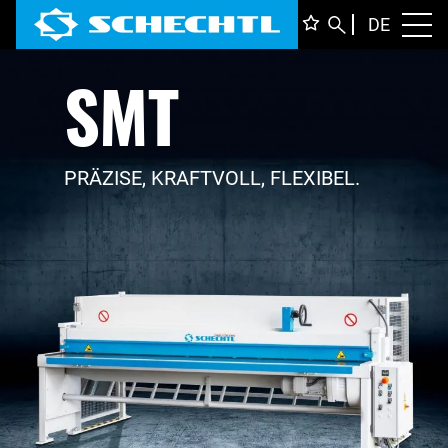
DEUTS
DE
Toggl
SMT
ENGLI
ITALIA
FRANÇ
PRÄZISE, KRAFTVOLL, FLEXIBEL.