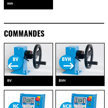
mm
COMMANDES
BV
BVH