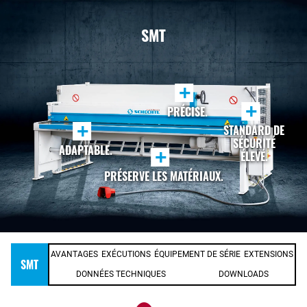
SMT
+
+
PRÉCISE.
+
STANDARD DE
SÉCURITÉ
ADAPTABLE.
+
ÉLEVÉ.
PRÉSERVE LES MATÉRIAUX.
AVANTAGES
EXÉCUTIONS
ÉQUIPEMENT DE SÉRIE
EXTENSIONS
SMT
DONNÉES TECHNIQUES
DOWNLOADS