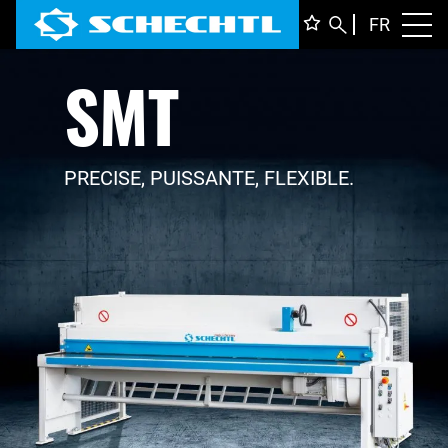
FRANÇ
FR
Toggl
SMT
DEUTS
ENGLI
ITALIA
PRECISE, PUISSANTE, FLEXIBLE.