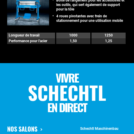
Boîte de rangement pour les accessoires et
les outils, qui sert également de support
pour la tôle
4 roues pivotantes avec frein de
stationnement pour une utilisation mobile
Longueur de travail
1000
1250
Performance pour l'acier
1,50
1,25
VIVRE
SCHECHTL
EN DIRECT
NOS SALONS
Schechtl Maschinenbau