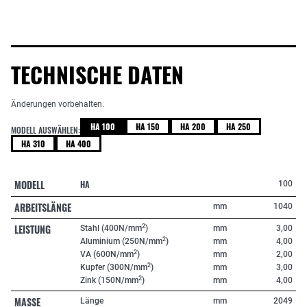
TECHNISCHE DATEN
Änderungen vorbehalten.
HA 100
HA 150
HA 200
HA 250
MODELL AUSWÄHLEN:
HA 310
HA 400
MODELL
HA
100
ARBEITSLÄNGE
mm
1040
LEISTUNG
2
Stahl (400N/mm
)
mm
3,00
2
Aluminium (250N/mm
)
mm
4,00
2
VA (600N/mm
)
mm
2,00
2
Kupfer (300N/mm
)
mm
3,00
2
Zink (150N/mm
)
mm
4,00
MASSE
Länge
mm
2049