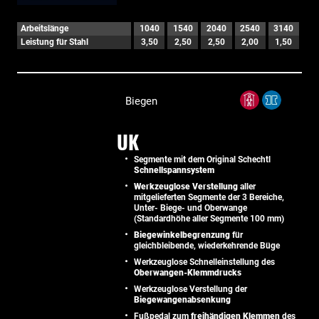
Arbeitslänge
1040
1540
2040
2540
3140
Leistung für Stahl
3,50
2,50
2,50
2,00
1,50
Biegen
UK
Segmente mit dem Original Schechtl
Schnellspannsystem
Werkzeuglose Verstellung
aller
mitgelieferten Segmente der 3 Bereiche,
Unter- Biege- und Oberwange
(Standardhöhe aller Segmente 100 mm)
Biegewinkelbegrenzung
für
gleichbleibende, wiederkehrende Büge
Werkzeuglose Schnelleinstellung des
Oberwangen-Klemmdrucks
Werkzeuglose Verstellung der
Biegewangenabsenkung
Fußpedal zum
freihändigen Klemmen
des