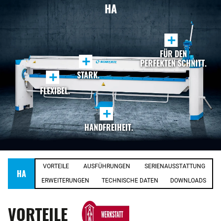
HA
+
FÜR DEN
+
PERFEKTEN SCHNITT.
+
STARK.
FLEXIBEL.
+
HANDFREIHEIT.
VORTEILE
AUSFÜHRUNGEN
SERIENAUSSTATTUNG
HA
ERWEITERUNGEN
TECHNISCHE DATEN
DOWNLOADS
VORTEILE