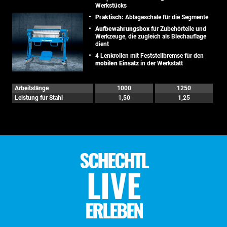
Werkstücks
Praktisch:
Ablageschale für die Segmente
Aufbewahrungsbox
für Zubehörteile und
Werkzeuge, die zugleich als Blechauflage
dient
4 Lenkrollen mit Feststellbremse für den
mobilen Einsatz
in der Werkstatt
Arbeitslänge
1000
1250
Leistung für Stahl
1,50
1,25
SCHECHTL
LIVE
ERLEBEN