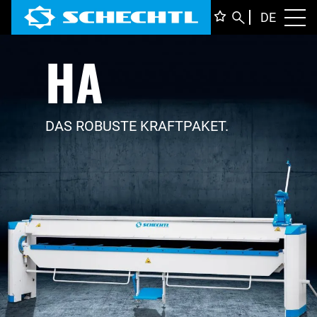
DEUTS
DE
Toggl
HA
ENGLI
ITALIA
FRANÇ
DAS ROBUSTE KRAFTPAKET.