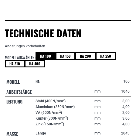
TECHNISCHE DATEN
Änderungen vorbehalten.
HA 100
HA 150
HA 200
HA 250
MODELL AUSWÄHLEN:
HA 310
HA 400
MODELL
HA
100
ARBEITSLÄNGE
mm
1040
LEISTUNG
2
Stahl (400N/mm
)
mm
3,00
2
Aluminium (250N/mm
)
mm
4,00
2
VA (600N/mm
)
mm
2,00
2
Kupfer (300N/mm
)
mm
3,00
2
Zink (150N/mm
)
mm
4,00
MASSE
Länge
mm
2049