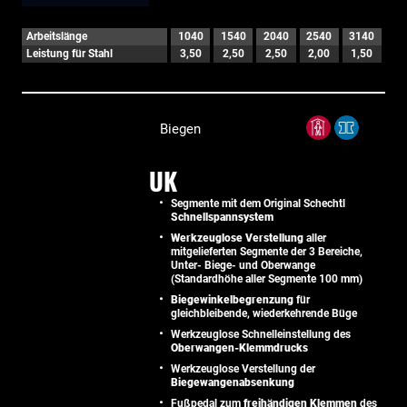
Arbeitslänge
1040
1540
2040
2540
3140
Leistung für Stahl
3,50
2,50
2,50
2,00
1,50
Biegen
UK
Segmente mit dem Original Schechtl
Schnellspannsystem
Werkzeuglose Verstellung
aller
mitgelieferten Segmente der 3 Bereiche,
Unter- Biege- und Oberwange
(Standardhöhe aller Segmente 100 mm)
Biegewinkelbegrenzung
für
gleichbleibende, wiederkehrende Büge
Werkzeuglose Schnelleinstellung des
Oberwangen-Klemmdrucks
Werkzeuglose Verstellung der
Biegewangenabsenkung
Fußpedal zum
freihändigen Klemmen
des