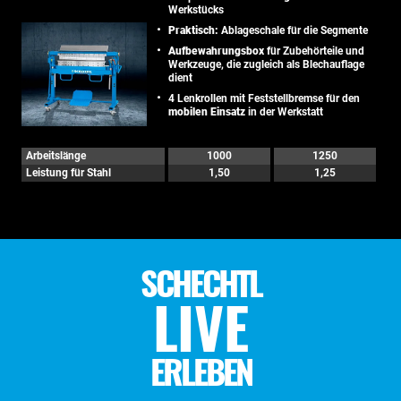
Werkstücks
Praktisch:
Ablageschale für die Segmente
Aufbewahrungsbox
für Zubehörteile und
Werkzeuge, die zugleich als Blechauflage
dient
4 Lenkrollen mit Feststellbremse für den
mobilen Einsatz
in der Werkstatt
Arbeitslänge
1000
1250
Leistung für Stahl
1,50
1,25
SCHECHTL
LIVE
ERLEBEN