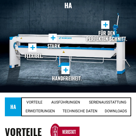
HA
+
FÜR DEN
+
PERFEKTEN SCHNITT.
+
STARK.
FLEXIBEL.
+
HANDFREIHEIT.
VORTEILE
AUSFÜHRUNGEN
SERIENAUSSTATTUNG
HA
ERWEITERUNGEN
TECHNISCHE DATEN
DOWNLOADS
VORTEILE