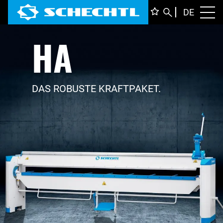
DEUTS
DE
Toggl
HA
ENGLI
ITALIA
FRANÇ
DAS ROBUSTE KRAFTPAKET.