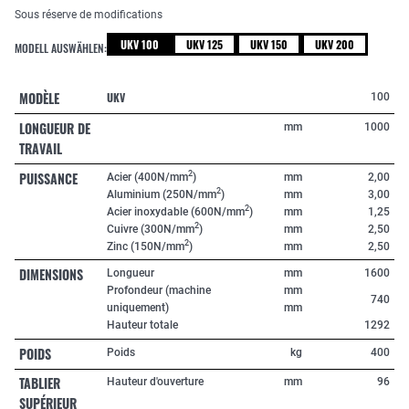
Sous réserve de modifications
UKV 100
UKV 125
UKV 150
UKV 200
MODELL AUSWÄHLEN:
MODÈLE
UKV
100
LONGUEUR DE
mm
1000
TRAVAIL
PUISSANCE
2
Acier (400N/mm
)
mm
2,00
2
Aluminium (250N/mm
)
mm
3,00
2
Acier inoxydable (600N/mm
)
mm
1,25
2
Cuivre (300N/mm
)
mm
2,50
2
Zinc (150N/mm
)
mm
2,50
DIMENSIONS
Longueur
mm
1600
Profondeur (machine
mm
740
uniquement)
mm
Hauteur totale
1292
POIDS
Poids
kg
400
TABLIER
Hauteur d'ouverture
mm
96
SUPÉRIEUR