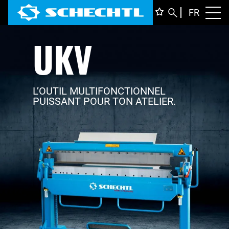
FRANÇ
FR
Toggl
UKV
DEUTS
ENGLI
ITALIA
L’OUTIL MULTIFONCTIONNEL
PUISSANT POUR TON ATELIER.