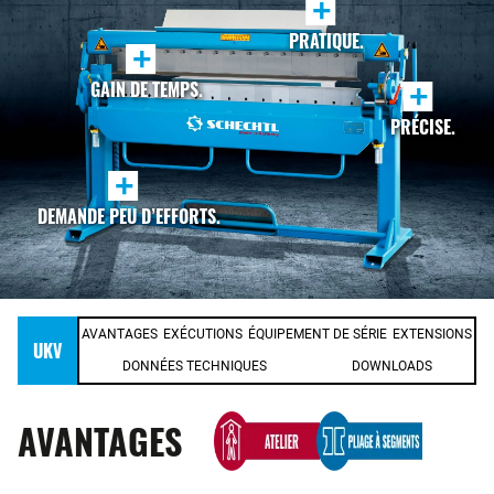
+
PRATIQUE.
+
GAIN DE TEMPS.
+
PRÉCISE.
+
DEMANDE PEU D’EFFORTS.
AVANTAGES
EXÉCUTIONS
ÉQUIPEMENT DE SÉRIE
EXTENSIONS
UKV
DONNÉES TECHNIQUES
DOWNLOADS
AVANTAGES