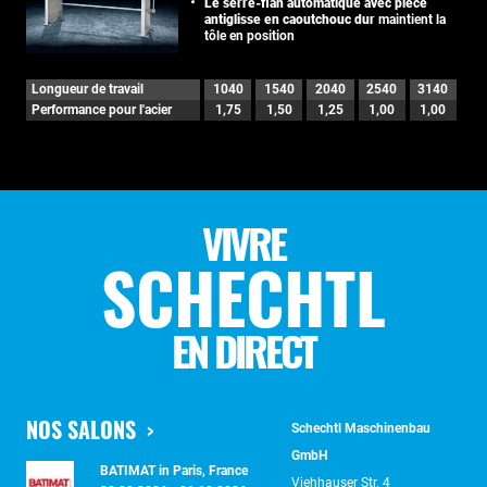
Le serre-flan automatique avec pièce
antiglisse en caoutchouc dur
maintient la
tôle en position
Longueur de travail
1040
1540
2040
2540
3140
Performance pour l'acier
1,75
1,50
1,25
1,00
1,00
VIVRE
SCHECHTL
EN DIRECT
NOS SALONS
Schechtl Maschinenbau
GmbH
BATIMAT in Paris, France
Viehhauser Str. 4