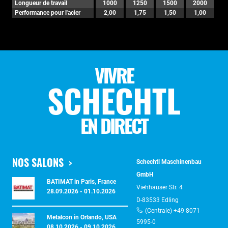
Longueur de travail
1000
1250
1500
2000
Performance pour l'acier
2,00
1,75
1,50
1,00
VIVRE
SCHECHTL
EN DIRECT
NOS SALONS
Schechtl Maschinenbau
GmbH
BATIMAT in Paris, France
Viehhauser Str. 4
28.09.2026 - 01.10.2026
D-83533 Edling
(Centrale) +49 8071
Metalcon in Orlando, USA
5995-0
08.10.2026 - 09.10.2026