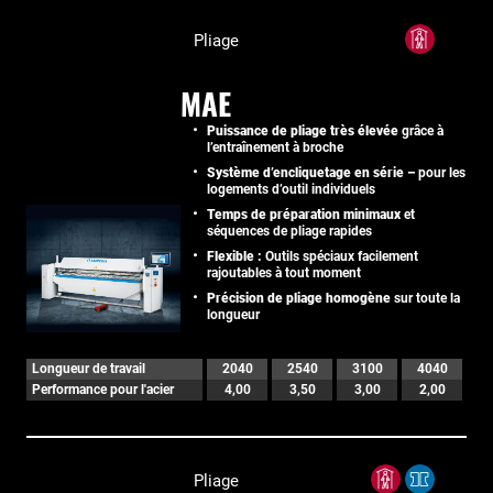
Pliage
MAE
Puissance de pliage très élevée
grâce à
l’entraînement à broche
Système d’encliquetage en série –
pour les
logements d’outil individuels
Temps de préparation minimaux
et
séquences de pliage rapides
Flexible :
Outils spéciaux facilement
rajoutables à tout moment
Précision de pliage homogène
sur toute la
longueur
Longueur de travail
2040
2540
3100
4040
Performance pour l'acier
4,00
3,50
3,00
2,00
Pliage