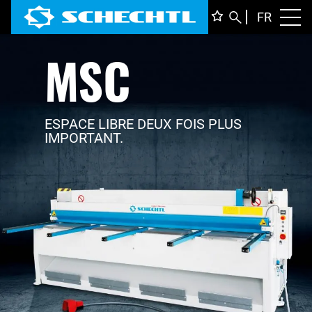
FRANÇ
FR
Toggl
MSC
DEUTS
ENGLI
ITALIA
ESPACE LIBRE DEUX FOIS PLUS
IMPORTANT.