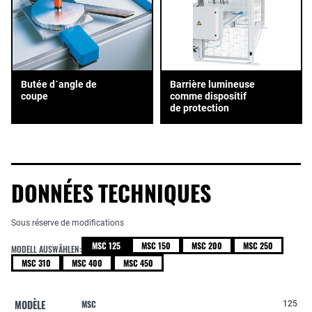
Butée d´angle de
Barrière lumineuse
coupe
comme dispositif
de protection
DONNÉES TECHNIQUES
Sous réserve de modifications
MSC 125
MSC 150
MSC 200
MSC 250
MODELL AUSWÄHLEN:
MSC 310
MSC 400
MSC 450
MODÈLE
MSC
125