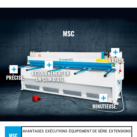
MSC
+
RAPIDE.
+
+
RETOURNEMENT EN
PRÉCISE.
UN CLIN D'ŒIL.
+
MINUTIEUSE.
AVANTAGES
EXÉCUTIONS
ÉQUIPEMENT DE SÉRIE
EXTENSIONS
MSC