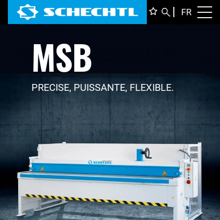
FRANÇ
FR
Toggl
MSB
DEUTS
ENGLI
ITALIA
PRECISE, PUISSANTE, FLEXIBLE.