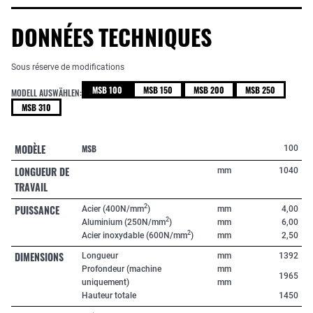
DONNÉES TECHNIQUES
Sous réserve de modifications
MSB 100
MSB 150
MSB 200
MSB 250
MODELL AUSWÄHLEN:
MSB 310
MODÈLE
MSB
100
LONGUEUR DE
mm
1040
TRAVAIL
PUISSANCE
2
Acier (400N/mm
)
mm
4,00
2
Aluminium (250N/mm
)
mm
6,00
2
Acier inoxydable (600N/mm
)
mm
2,50
DIMENSIONS
Longueur
mm
1392
Profondeur (machine
mm
1965
uniquement)
mm
Hauteur totale
1450