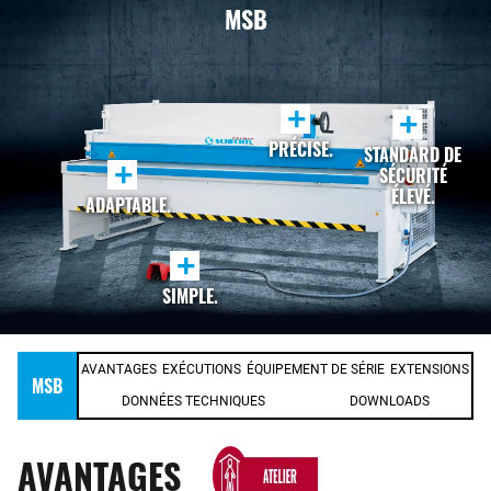
MSB
+
+
PRÉCISE.
STANDARD DE
+
SÉCURITÉ
ÉLEVÉ.
ADAPTABLE.
+
SIMPLE.
AVANTAGES
EXÉCUTIONS
ÉQUIPEMENT DE SÉRIE
EXTENSIONS
MSB
DONNÉES TECHNIQUES
DOWNLOADS
AVANTAGES