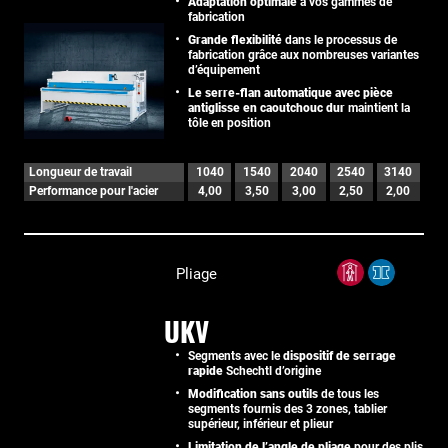
Adaptation optimale
à vos gammes de
fabrication
Grande flexibilité
dans le processus de
fabrication grâce aux nombreuses variantes
d’équipement
Le serre-flan automatique avec pièce
antiglisse en caoutchouc dur
maintient la
tôle en position
Longueur de travail
1040
1540
2040
2540
3140
Performance pour l'acier
4,00
3,50
3,00
2,50
2,00
Pliage
UKV
Segments avec le
dispositif de serrage
rapide
Schechtl d’origine
Modification sans outils
de tous les
segments fournis des 3 zones, tablier
supérieur, inférieur et plieur
Limitation de l’angle de pliage
pour des plis