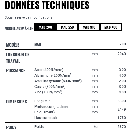
DONNÉES TECHNIQUES
Sous réserve de modifications
MAB 200
MAB 250
MAB 310
MAB 400
MODELL AUSWÄHLEN:
MODÈLE
MAB
200
LONGUEUR DE
mm
2040
TRAVAIL
PUISSANCE
2
Acier (400N/mm
)
mm
3,00
2
Aluminium (250N/mm
)
mm
4,50
2
Acier inoxydable (600N/mm
)
mm
2,00
2
Cuivre (300N/mm
)
mm
3,00
2
Zinc (150N/mm
)
mm
4,00
DIMENSIONS
Longueur
mm
3300
Profondeur (machine
mm
2149
uniquement)
mm
Hauteur totale
1750
POIDS
Poids
kg
2870