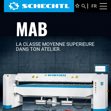
FRANÇ
FR
Toggl
MAB
DEUTS
ENGLI
ITALIA
LA CLASSE MOYENNE SUPERIEURE
DANS TON ATELIER.