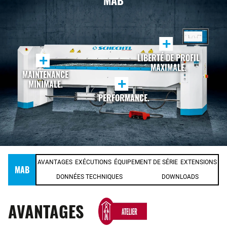
MAB
+
LIBERTÉ DE PROFIL
+
MAXIMALE.
MAINTENANCE
+
MINIMALE.
PERFORMANCE.
AVANTAGES
EXÉCUTIONS
ÉQUIPEMENT DE SÉRIE
EXTENSIONS
MAB
DONNÉES TECHNIQUES
DOWNLOADS
AVANTAGES