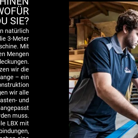
HINEN
 WOFÜR
U SIE?
n natürlich
die 3-Meter
chine. Mit
oßen Mengen
bdeckungen.
zen wir die
ange – ein
nstruktion
n wir alle
asten- und
l angepasst
rden muss.
ile LBX mit
rbindungen,