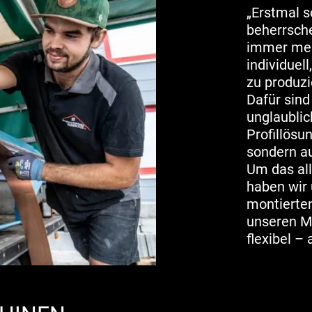
„Erstmal s
beherrsche
immer mehr
individuel
zu produzi
Dafür sin
unglaublic
Profillösu
sondern au
Um das al
haben wir 
montierten
unseren M
flexibel – 