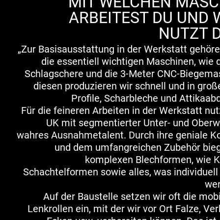
MIT WELCHEN MASC
ARBEITEST DU UND
NUTZT D
„Zur Basisausstattung in der Werkstatt gehöre
die essentiell wichtigen Maschinen, wie 
Schlagschere und die 3-Meter CNC-Biegemas
diesen produzieren wir schnell und in gr
Profile, Scharbleche und Attikaa
Für die feineren Arbeiten in der Werkstatt nut
UK mit segmentierter Unter- und Oberw
wahres Ausnahmetalent. Durch ihre geniale Ko
und dem umfangreichen Zubehör biege
komplexen Blechformen, wie K
Schachtelformen sowie alles, was individuel
we
Auf der Baustelle setzen wir oft die mob
Lenkrollen ein, mit der wir vor Ort Falze, Ve