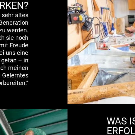
IRKEN?
 sehr altes
Generation
zu werden.
ch sie noch
 mit Freude
ei uns eine
 getan – in
 ich meinen
n Gelerntes
rbereiten.“
WAS I
ERFOL