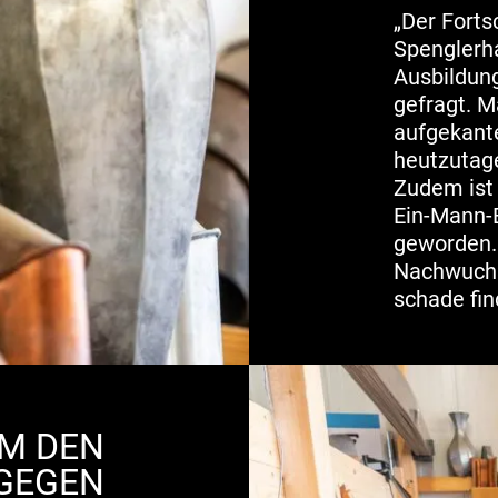
„Der Forts
Spenglerha
Ausbildung
gefragt. M
aufgekante
heutzutage
Zudem ist 
Ein-Mann-B
geworden.
Nachwuchs
schade fin
UM DEN
GEGEN