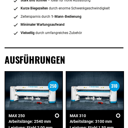
Stark und schnell
– ideal für hohe Auslastung
Kurze Biegezeiten
durch enorme Schwenkgeschwindigkeit
Zeitersparnis durch
1-Mann-Bedienung
Minimaler Wartungsaufwand
Vielseitig
durch umfangreiches Zubehör
AUSFÜHRUNGEN
MAX 250
MAX 310
Arbeitslänge: 2540 mm
Arbeitslänge: 3100 mm
Leistung: Stahl 2,00 mm
Leistung: Stahl 1,50 mm