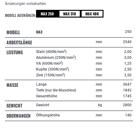
Änderungen vorbehalten.
MAX 250
MAX 310
MAX 400
MODELL AUSWÄHLEN:
MODELL
MAX
250
ARBEITSLÄNGE
mm
2540
LEISTUNG
2
Stahl (400N/mm
)
mm
2,00
2
Aluminium (250N/mm
)
mm
3,00
2
VA (600N/mm
)
mm
1,25
2
Kupfer (300N/mm
)
mm
2,50
2
Zink (150N/mm
)
mm
3,50
MASSE
Länge
mm
3647
Tiefe (nur die Maschine)
mm
1842
Gesamthöhe
mm
1745
GEWICHT
Gewicht
kg
2800
OBERWANGEN
Öffnungshöhe
mm
140