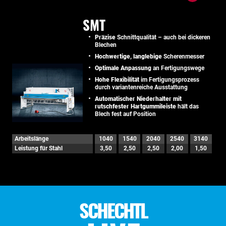
SMT
Präzise
Schnittqualität – auch bei dickeren
Blechen
Hochwertige, langlebige
Scherenmesser
Optimale Anpassung
an Fertigungswege
Hohe Flexibilität
im Fertigungsprozess
durch variantenreiche Ausstattung
Automatischer Niederhalter mit
rutschfester Hartgummileiste
hält das
Blech fest auf Position
Arbeitslänge
1040
1540
2040
2540
3140
Leistung für Stahl
3,50
2,50
2,50
2,00
1,50
SCHECHTL