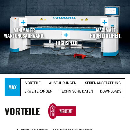
+
+
MINIMALER
MAXIMALE
+
WARTUNGSAUFWAND.
PROFILFREIHEIT.
HIGHSPEED.
VORTEILE
AUSFÜHRUNGEN
SERIENAUSSTATTUNG
MAX
ERWEITERUNGEN
TECHNISCHE DATEN
DOWNLOADS
VORTEILE