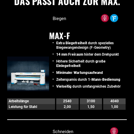
DAS PASST AUCH ZUR MAX.
Biegen
MAX-F
Extra Biegefreiheit
durch spezielles
Biegewangendesign (F-Geometry)
14 mm Freiraum
hinter dem Drehpunkt
Höhere Sicherheit durch
große
Einlegefreiheit
Minimaler Wartungsaufwand
Zeitersparnis durch
1-Mann-Bedienung
Vielseitig
durch umfangreiches Zubehör
Arbeitslänge
2540
3100
4040
Leistung für Stahl
2,00
1,50
1,00
Schneiden