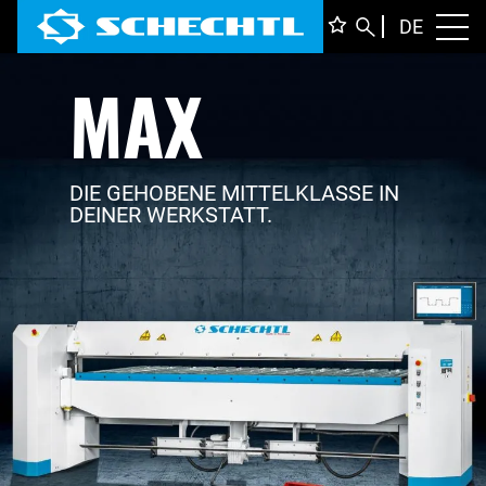
DEUTS
DE
Toggl
MAX
ENGLI
ITALIA
FRANÇ
DIE GEHOBENE MITTELKLASSE IN
DEINER WERKSTATT.