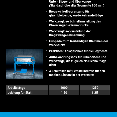
Unter- Biege- und Oberwange
(Standardhöhe aller Segmente 100 mm)
Biegewinkelbegrenzung
für
gleichbleibende, wiederkehrende Büge
Werkzeuglose Schnelleinstellung des
Oberwangen-Klemmdrucks
Werkzeuglose Verstellung der
Biegewangenabsenkung
Fußpedal zum
freihändigen Klemmen
des
Werkstücks
Praktisch:
Ablageschale für die Segmente
Aufbewahrungsbox
für Zubehörteile und
Werkzeuge, die zugleich als Blechauflage
dient
4 Lenkrollen mit Feststellbremse für den
mobilen Einsatz
in der Werkstatt
Arbeitslänge
1000
1250
Leistung für Stahl
1,50
1,25