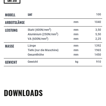
SMT 310
MODELL
SMT
100
ARBEITSLÄNGE
mm
1040
LEISTUNG
2
Stahl (400N/mm
)
mm
3,50
2
Aluminium (250N/mm
)
mm
5,50
2
VA (600N/mm
)
mm
2,25
MASSE
Länge
mm
1392
Tiefe (nur die Maschine)
mm
1965
Gesamthöhe
mm
1450
GEWICHT
Gewicht
kg
910
DOWNLOADS