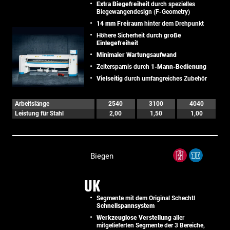
Extra Biegefreiheit
durch spezielles
Biegewangendesign (F-Geometry)
14 mm Freiraum
hinter dem Drehpunkt
Höhere Sicherheit durch
große
Einlegefreiheit
Minimaler Wartungsaufwand
Zeitersparnis durch
1-Mann-Bedienung
Vielseitig
durch umfangreiches Zubehör
Arbeitslänge
2540
3100
4040
Leistung für Stahl
2,00
1,50
1,00
Biegen
UK
Segmente mit dem Original Schechtl
Schnellspannsystem
Werkzeuglose Verstellung
aller
mitgelieferten Segmente der 3 Bereiche,