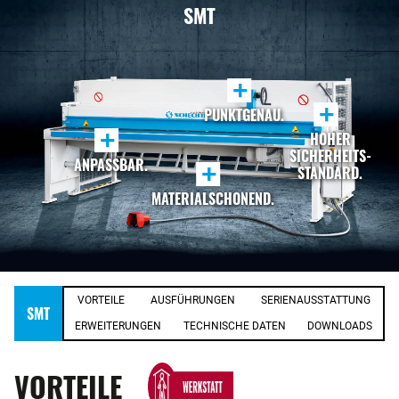
SMT
+
+
PUNKTGENAU.
+
HOHER
SICHERHEITS-
ANPASSBAR.
+
STANDARD.
MATERIALSCHONEND.
VORTEILE
AUSFÜHRUNGEN
SERIENAUSSTATTUNG
SMT
ERWEITERUNGEN
TECHNISCHE DATEN
DOWNLOADS
VORTEILE