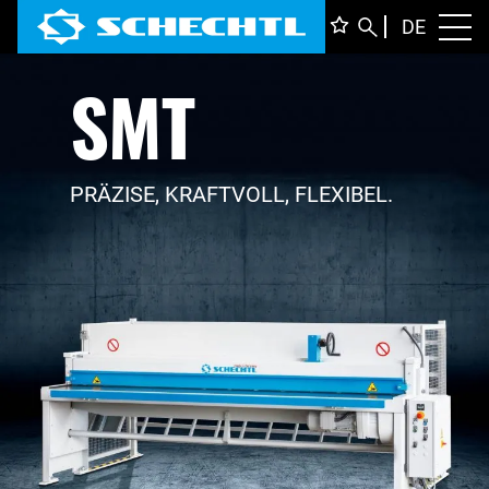
DEUTS
DE
Toggl
SMT
ENGLI
ITALIA
FRANÇ
PRÄZISE, KRAFTVOLL, FLEXIBEL.