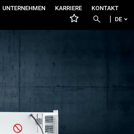
UNTERNEHMEN
KARRIERE
KONTAKT
DE
DEU
ENG
ITA
FRA