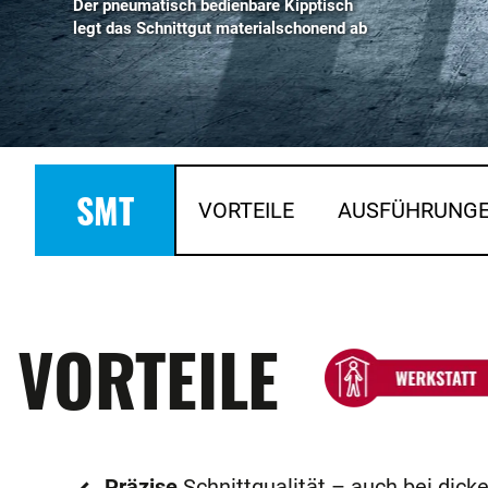
Der pneumatisch bedienbare Kipptisch
legt das Schnittgut materialschonend ab
SMT
VORTEILE
AUSFÜHRUNG
VORTEILE
Präzise
Schnittqualität – auch bei dick