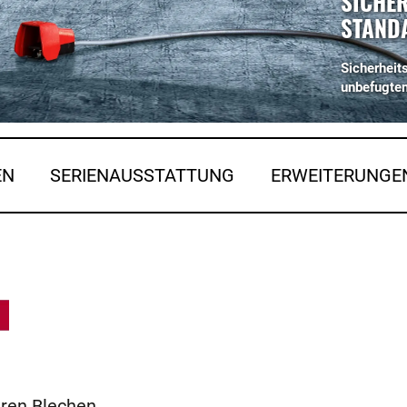
SICHER
STAND
Sicherheit
unbefugte
EN
SERIENAUSSTATTUNG
ERWEITERUNGE
eren Blechen