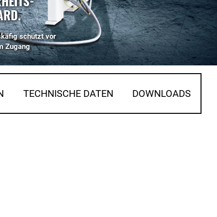
HEITS-
ARD.
skäfig schützt vor
m Zugang
N
TECHNISCHE DATEN
DOWNLOADS