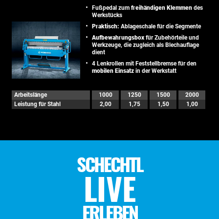
Fußpedal zum
freihändigen Klemmen
des
Werkstücks
Praktisch:
Ablageschale für die Segmente
Aufbewahrungsbox
für Zubehörteile und
Werkzeuge, die zugleich als Blechauflage
dient
4 Lenkrollen mit Feststellbremse für den
mobilen Einsatz
in der Werkstatt
Arbeitslänge
1000
1250
1500
2000
Leistung für Stahl
2,00
1,75
1,50
1,00
SCHECHTL
LIVE
ERLEBEN