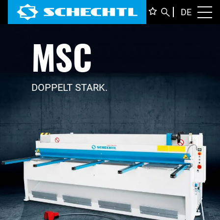
DEUTS
DE
Toggl
MSC
ENGLI
ITALIA
FRANÇ
DOPPELT STARK.