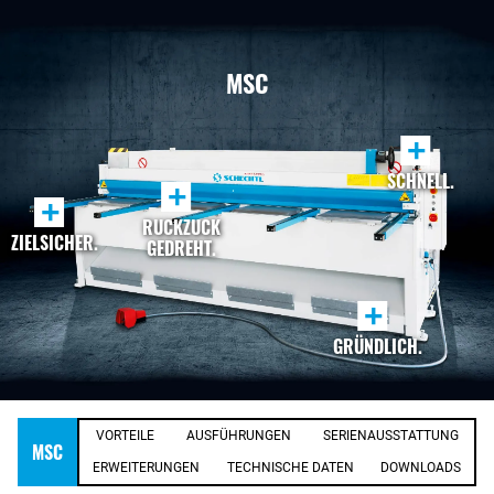
MSC
+
SCHNELL.
+
+
RUCKZUCK
ZIELSICHER.
GEDREHT.
+
GRÜNDLICH.
VORTEILE
AUSFÜHRUNGEN
SERIENAUSSTATTUNG
MSC
ERWEITERUNGEN
TECHNISCHE DATEN
DOWNLOADS