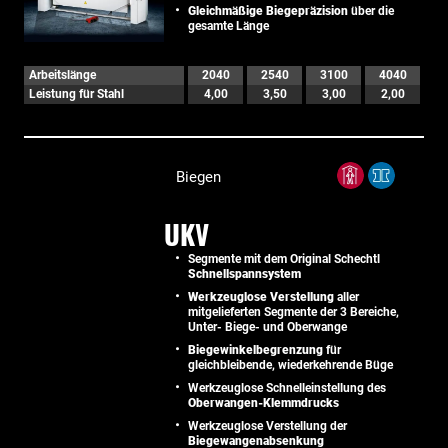
Gleichmäßige Biegepräzision
über die
gesamte Länge
Arbeitslänge
2040
2540
3100
4040
Leistung für Stahl
4,00
3,50
3,00
2,00
Biegen
UKV
Segmente mit dem Original Schechtl
Schnellspannsystem
Werkzeuglose Verstellung
aller
mitgelieferten Segmente der 3 Bereiche,
Unter- Biege- und Oberwange
Biegewinkelbegrenzung
für
gleichbleibende, wiederkehrende Büge
Werkzeuglose Schnelleinstellung des
Oberwangen-Klemmdrucks
Werkzeuglose Verstellung der
Biegewangenabsenkung