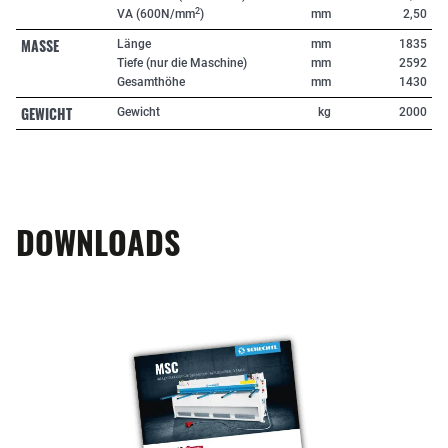
2
VA (600N/mm
)
mm
2,50
MASSE
Länge
mm
1835
Tiefe (nur die Maschine)
mm
2592
Gesamthöhe
mm
1430
GEWICHT
Gewicht
kg
2000
DOWNLOADS