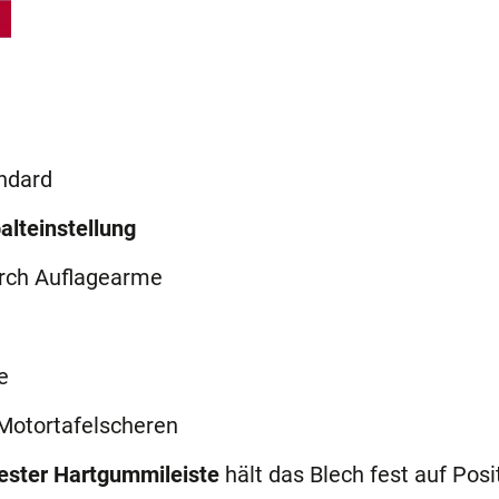
ndard
alteinstellung
rch Auflagearme
e
Motortafelscheren
fester Hartgummileiste
hält das Blech fest auf Posi