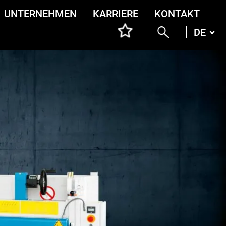
UNTERNEHMEN
KARRIERE
KONTAKT
DE
DEU
ENG
ITA
FRA