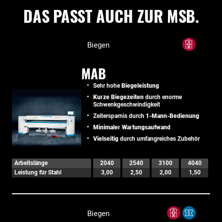
DAS PASST AUCH ZUR MSB.
Biegen
MAB
Sehr hohe
Biegeleistung
Kurze Biegezeiten
durch enorme
Schwenkgeschwindigkeit
Zeitersparnis durch
1-Mann-Bedienung
Minimaler Wartungsaufwand
Vielseitig
durch umfangreiches Zubehör
Arbeitslänge
2040
2540
3100
4040
Leistung für Stahl
3,00
2,50
2,00
1,50
Biegen