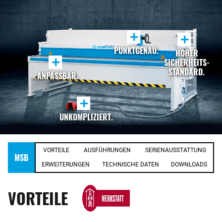
+
+
PUNKTGENAU.
HOHER
+
SICHERHEITS-
STANDARD.
ANPASSBAR.
+
UNKOMPLIZIERT.
VORTEILE
AUSFÜHRUNGEN
SERIENAUSSTATTUNG
MSB
ERWEITERUNGEN
TECHNISCHE DATEN
DOWNLOADS
VORTEILE