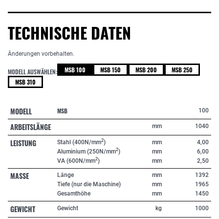
TECHNISCHE DATEN
Änderungen vorbehalten.
MSB 100
MSB 150
MSB 200
MSB 250
MODELL AUSWÄHLEN:
MSB 310
MODELL
MSB
100
ARBEITSLÄNGE
mm
1040
LEISTUNG
2
Stahl (400N/mm
)
mm
4,00
2
Aluminium (250N/mm
)
mm
6,00
2
VA (600N/mm
)
mm
2,50
MASSE
Länge
mm
1392
Tiefe (nur die Maschine)
mm
1965
Gesamthöhe
mm
1450
GEWICHT
Gewicht
kg
1000