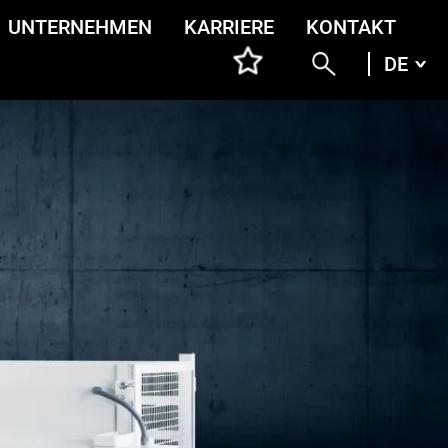
UNTERNEHMEN
KARRIERE
KONTAKT
DE
DEU
ENG
ITA
FRA