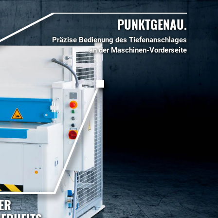
PUNKTGENAU.
Präzise Bedienung des Tiefenanschlages
an der Maschinen-Vorderseite
ER