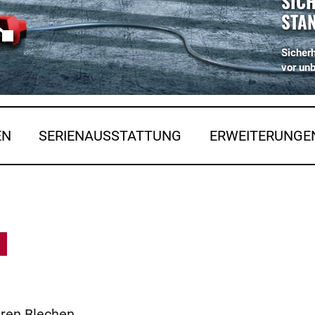
SICH
STA
Sicherh
vor un
EN
SERIENAUSSTATTUNG
ERWEITERUNGE
eren Blechen