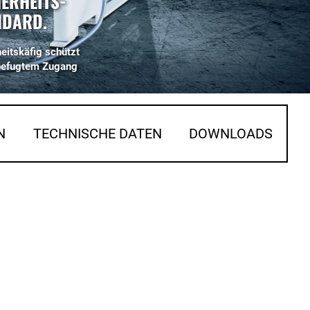
ERHEITS-
NDARD.
eitskäfig schützt
befugtem Zugang
N
TECHNISCHE DATEN
DOWNLOADS