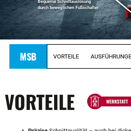
Bequeme Schnittauslösung
durch beweglichen Fußschalter
MSB
VORTEILE
AUSFÜHRUNG
VORTEILE
Präzise
Schnittqualität – auch bei dick