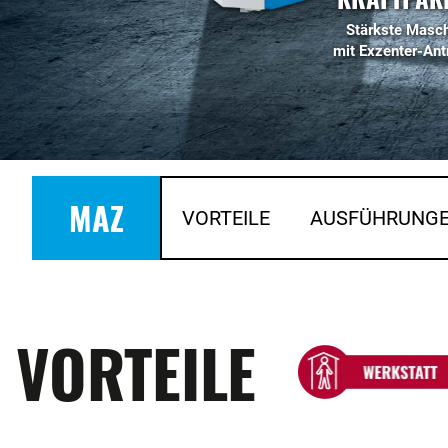
Stärkste Masc
mit Exzenter-Ant
MAZ
VORTEILE
AUSFÜHRUNG
VORTEILE