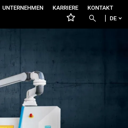
UNTERNEHMEN
KARRIERE
KONTAKT
DE
DEU
ENG
ITA
FRA