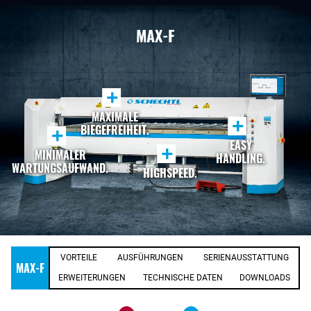
MAX-F
+
MAXIMALE
+
BIEGEFREIHEIT.
+
EASY
+
MINIMALER
HANDLING.
WARTUNGSAUFWAND.
HIGHSPEED.
VORTEILE
AUSFÜHRUNGEN
SERIENAUSSTATTUNG
MAX-F
ERWEITERUNGEN
TECHNISCHE DATEN
DOWNLOADS