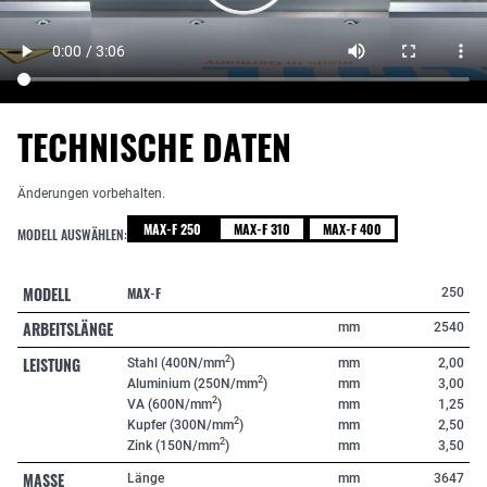
TECHNISCHE DATEN
Änderungen vorbehalten.
MAX-F 250
MAX-F 310
MAX-F 400
MODELL AUSWÄHLEN:
MODELL
MAX-F
250
ARBEITSLÄNGE
mm
2540
LEISTUNG
2
Stahl (400N/mm
)
mm
2,00
2
Aluminium (250N/mm
)
mm
3,00
2
VA (600N/mm
)
mm
1,25
2
Kupfer (300N/mm
)
mm
2,50
2
Zink (150N/mm
)
mm
3,50
MASSE
Länge
mm
3647