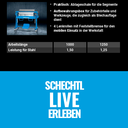
Praktisch:
Ablageschale für die Segmente
Aufbewahrungsbox
für Zubehörteile und
Werkzeuge, die zugleich als Blechauflage
dient
4 Lenkrollen mit Feststellbremse für den
mobilen Einsatz
in der Werkstatt
Arbeitslänge
1000
1250
Leistung für Stahl
1,50
1,25
SCHECHTL
LIVE
ERLEBEN