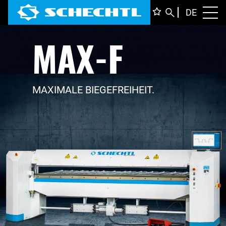
DEUTS
DE
Toggl
MAX-F
ENGLI
ITALIA
FRANÇ
MAXIMALE BIEGEFREIHEIT.