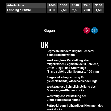
Arbeitslänge
1040
1540
2040
2540
3140
Leistung für Stahl
3,50
2,50
2,50
2,00
1,50
Biegen
UK
Segmente mit dem Original Schechtl
Schnellspannsystem
Werkzeuglose Verstellung
aller
mitgelieferten Segmente der 3 Bereiche,
Unter- Biege- und Oberwange
(Standardhöhe aller Segmente 100 mm)
Biegewinkelbegrenzung
für
gleichbleibende, wiederkehrende Büge
Werkzeuglose Schnelleinstellung des
Oberwangen-Klemmdrucks
Werkzeuglose Verstellung der
Biegewangenabsenkung
Fußpedal zum
freihändigen Klemmen
des
Werkstücks