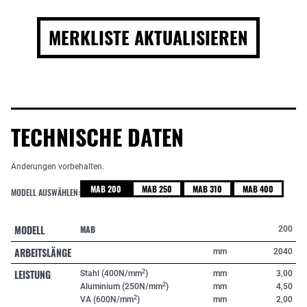
MERKLISTE AKTUALISIEREN
TECHNISCHE DATEN
Änderungen vorbehalten.
MAB 200
MAB 250
MAB 310
MAB 400
MODELL AUSWÄHLEN:
MODELL
MAB
200
ARBEITSLÄNGE
mm
2040
LEISTUNG
2
Stahl (400N/mm
)
mm
3,00
2
Aluminium (250N/mm
)
mm
4,50
2
VA (600N/mm
)
mm
2,00