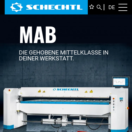
DEUTS
DE
Toggl
MAB
ENGLI
ITALIA
FRANÇ
DIE GEHOBENE MITTELKLASSE IN
DEINER WERKSTATT.