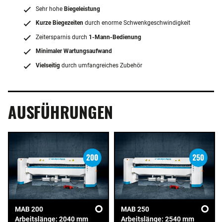
Sehr hohe
Biegeleistung
Kurze Biegezeiten
durch enorme Schwenkgeschwindigkeit
Zeitersparnis durch
1-Mann-Bedienung
Minimaler Wartungsaufwand
Vielseitig
durch umfangreiches Zubehör
AUSFÜHRUNGEN
MAB 200
MAB 250
Arbeitslänge: 2040 mm
Arbeitslänge: 2540 mm