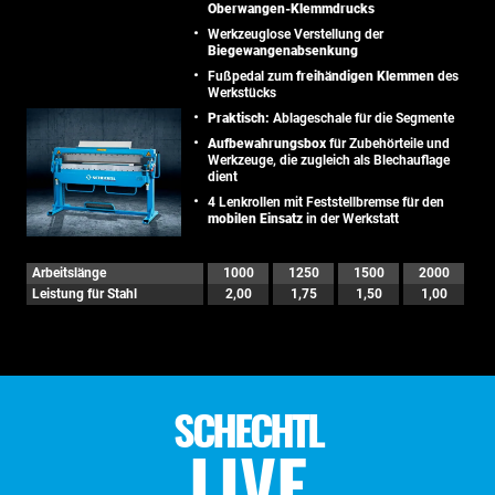
Oberwangen-Klemmdrucks
Werkzeuglose Verstellung der
Biegewangenabsenkung
Fußpedal zum
freihändigen Klemmen
des
Werkstücks
Praktisch:
Ablageschale für die Segmente
Aufbewahrungsbox
für Zubehörteile und
Werkzeuge, die zugleich als Blechauflage
dient
4 Lenkrollen mit Feststellbremse für den
mobilen Einsatz
in der Werkstatt
Arbeitslänge
1000
1250
1500
2000
Leistung für Stahl
2,00
1,75
1,50
1,00
SCHECHTL
LIVE