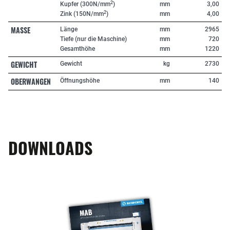
2
Kupfer (300N/mm
)
mm
3,00
2
Zink (150N/mm
)
mm
4,00
MASSE
Länge
mm
2965
Tiefe (nur die Maschine)
mm
720
Gesamthöhe
mm
1220
GEWICHT
Gewicht
kg
2730
OBERWANGEN
Öffnungshöhe
mm
140
DOWNLOADS