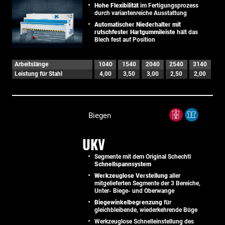
Hohe Flexibilität
im Fertigungsprozess
durch variantenreiche Ausstattung
Automatischer Niederhalter mit
rutschfester Hartgummileiste
hält das
Blech fest auf Position
Arbeitslänge
1040
1540
2040
2540
3140
Leistung für Stahl
4,00
3,50
3,00
2,50
2,00
Biegen
UKV
Segmente mit dem Original Schechtl
Schnellspannsystem
Werkzeuglose Verstellung
aller
mitgelieferten Segmente der 3 Bereiche,
Unter- Biege- und Oberwange
Biegewinkelbegrenzung
für
gleichbleibende, wiederkehrende Büge
Werkzeuglose Schnelleinstellung des