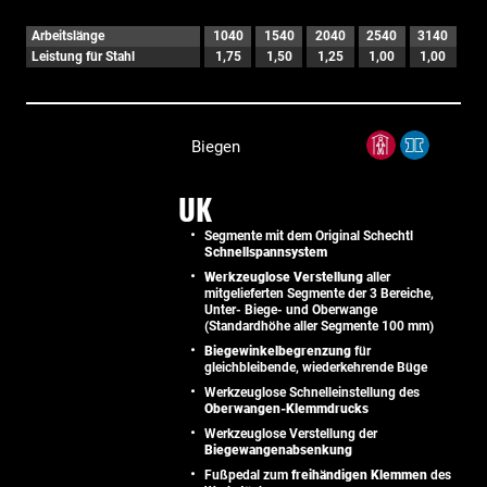
Arbeitslänge
1040
1540
2040
2540
3140
Leistung für Stahl
1,75
1,50
1,25
1,00
1,00
Biegen
UK
Segmente mit dem Original Schechtl
Schnellspannsystem
Werkzeuglose Verstellung
aller
mitgelieferten Segmente der 3 Bereiche,
Unter- Biege- und Oberwange
(Standardhöhe aller Segmente 100 mm)
Biegewinkelbegrenzung
für
gleichbleibende, wiederkehrende Büge
Werkzeuglose Schnelleinstellung des
Oberwangen-Klemmdrucks
Werkzeuglose Verstellung der
Biegewangenabsenkung
Fußpedal zum
freihändigen Klemmen
des