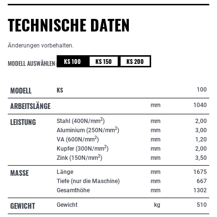
TECHNISCHE DATEN
Änderungen vorbehalten.
KS 100
KS 150
KS 200
MODELL AUSWÄHLEN:
MODELL
KS
100
ARBEITSLÄNGE
mm
1040
LEISTUNG
2
Stahl (400N/mm
)
mm
2,00
2
Aluminium (250N/mm
)
mm
3,00
2
VA (600N/mm
)
mm
1,20
2
Kupfer (300N/mm
)
mm
2,00
2
Zink (150N/mm
)
mm
3,50
MASSE
Länge
mm
1675
Tiefe (nur die Maschine)
mm
667
Gesamthöhe
mm
1302
GEWICHT
Gewicht
kg
510