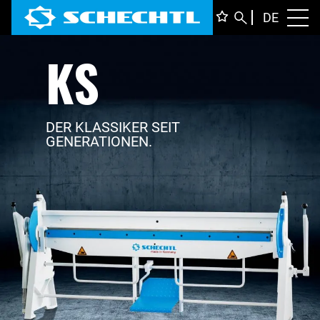
DEUTS
DE
Toggl
KS
ENGLI
ITALIA
FRANÇ
DER KLASSIKER SEIT
GENERATIONEN.