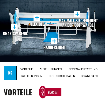
+
+
MAXIMALE BIEGEFREIHEIT
FLEXIBEL.
AN DER OBERWANGE.
+
KRAFTSPAREND.
+
HANDFREIHEIT.
VORTEILE
AUSFÜHRUNGEN
SERIENAUSSTATTUNG
KS
ERWEITERUNGEN
TECHNISCHE DATEN
DOWNLOADS
VORTEILE