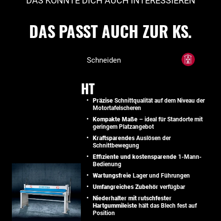
DAS KÖNNTE DICH AUCH INTERESSIEREN
DAS PASST AUCH ZUR KS.
Schneiden
HT
Präzise
Schnittqualität auf dem Niveau der
Motortafelscheren
Kompakte Maße
– ideal für Standorte mit
geringem Platzangebot
Kraftsparendes
Auslösen der
Schnittbewegung
Effiziente und kostensparende
1-Mann-
Bedienung
Wartungsfreie
Lager und Führungen
Umfangreiches Zubehör
verfügbar
Niederhalter mit rutschfester
Hartgummileiste
hält das Blech fest auf
Position