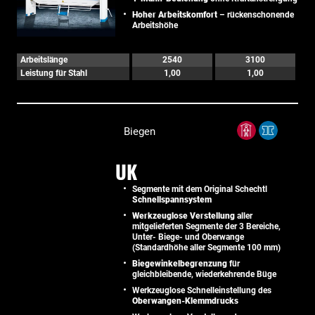
Hoher Arbeitskomfort
– rückenschonende
Arbeitshöhe
Arbeitslänge
2540
3100
Leistung für Stahl
1,00
1,00
Biegen
UK
Segmente mit dem Original Schechtl
Schnellspannsystem
Werkzeuglose Verstellung
aller
mitgelieferten Segmente der 3 Bereiche,
Unter- Biege- und Oberwange
(Standardhöhe aller Segmente 100 mm)
Biegewinkelbegrenzung
für
gleichbleibende, wiederkehrende Büge
Werkzeuglose Schnelleinstellung des
Oberwangen-Klemmdrucks