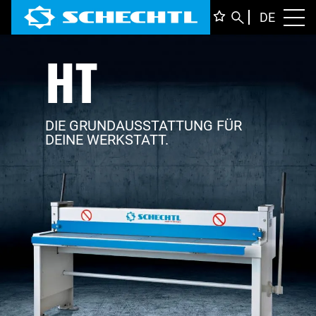
DEUTS
DE
Toggl
HT
ENGLI
ITALIA
FRANÇ
DIE GRUNDAUSSTATTUNG FÜR
DEINE WERKSTATT.