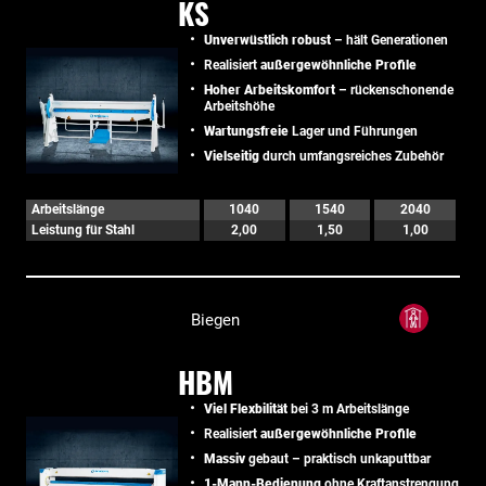
KS
Unverwüstlich robust
– hält Generationen
Realisiert
außergewöhnliche Profile
Hoher Arbeitskomfort
– rückenschonende
Arbeitshöhe
Wartungsfreie
Lager und Führungen
Vielseitig
durch umfangsreiches Zubehör
Arbeitslänge
1040
1540
2040
Leistung für Stahl
2,00
1,50
1,00
Biegen
HBM
Viel Flexbilität
bei 3 m Arbeitslänge
Realisiert
außergewöhnliche Profile
Massiv
gebaut – praktisch unkaputtbar
1-Mann-Bedienung
ohne Kraftanstrengung