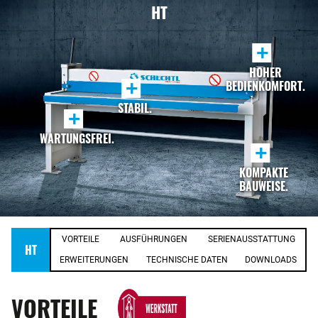
HT
+
HOHER
+
BEDIENKOMFORT.
STABIL.
+
WARTUNGSFREI.
+
KOMPAKTE
BAUWEISE.
VORTEILE
AUSFÜHRUNGEN
SERIENAUSSTATTUNG
HT
ERWEITERUNGEN
TECHNISCHE DATEN
DOWNLOADS
VORTEILE