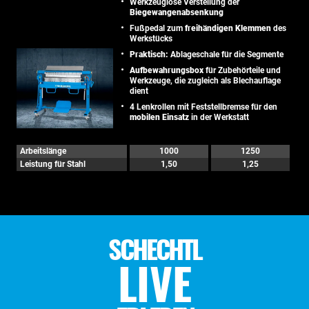
Werkzeuglose Verstellung der
Biegewangenabsenkung
Fußpedal zum
freihändigen Klemmen
des
Werkstücks
Praktisch:
Ablageschale für die Segmente
Aufbewahrungsbox
für Zubehörteile und
Werkzeuge, die zugleich als Blechauflage
dient
4 Lenkrollen mit Feststellbremse für den
mobilen Einsatz
in der Werkstatt
Arbeitslänge
1000
1250
Leistung für Stahl
1,50
1,25
SCHECHTL
LIVE