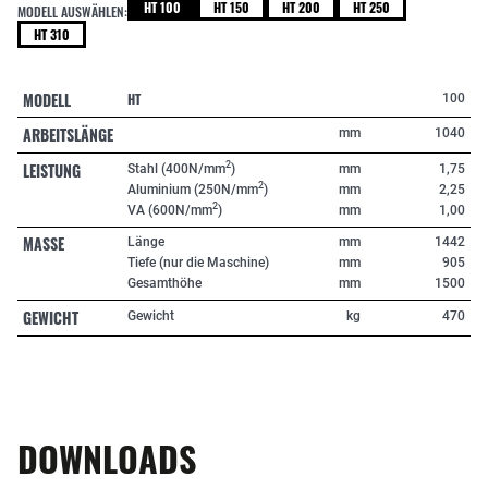
HT 100
HT 150
HT 200
HT 250
MODELL AUSWÄHLEN:
HT 310
MODELL
HT
100
ARBEITSLÄNGE
mm
1040
LEISTUNG
2
Stahl (400N/mm
)
mm
1,75
2
Aluminium (250N/mm
)
mm
2,25
2
VA (600N/mm
)
mm
1,00
MASSE
Länge
mm
1442
Tiefe (nur die Maschine)
mm
905
Gesamthöhe
mm
1500
GEWICHT
Gewicht
kg
470
DOWNLOADS