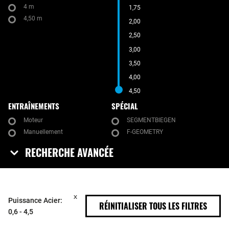
4 m
1,75
4,50 m
2,00
2,50
3,00
3,50
4,00
4,50
ENTRAÎNEMENTS
SPÉCIAL
Moteur
SEGMENTBIEGEN
Manuellement
F-GEOMETRY
RECHERCHE AVANCÉE
Puissance Acier:
RÉINITIALISER TOUS LES FILTRES
0,6 - 4,5