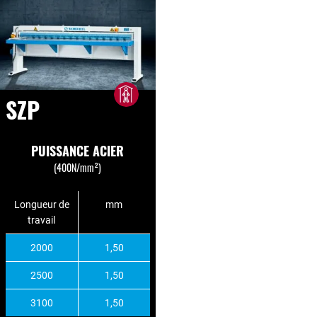
SZP
PUISSANCE ACIER
(400N/mm²)
Longueur de
mm
travail
2000
1,50
2500
1,50
3100
1,50