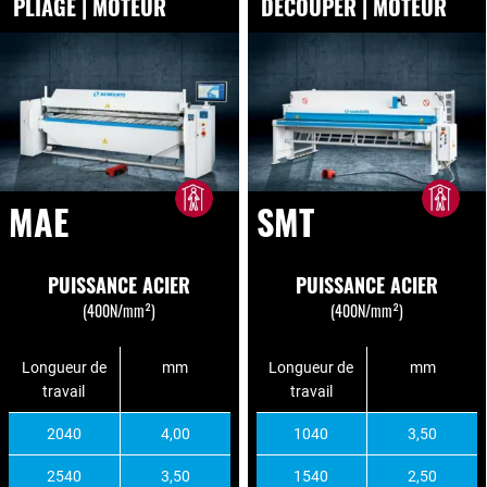
PLIAGE | MOTEUR
DÉCOUPER | MOTEUR
MAE
SMT
PUISSANCE ACIER
PUISSANCE ACIER
(400N/mm²)
(400N/mm²)
Longueur de
mm
Longueur de
mm
travail
travail
2040
4,00
1040
3,50
2540
3,50
1540
2,50