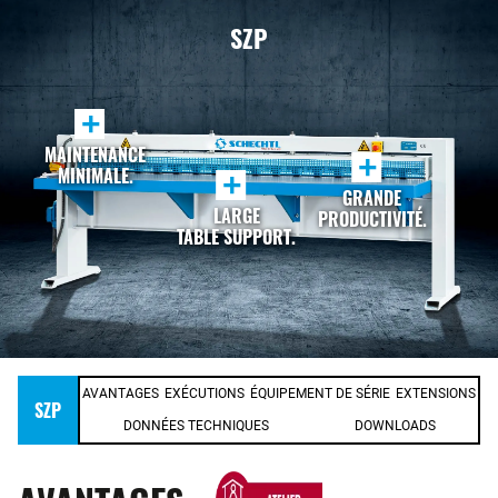
SZP
+
MAINTENANCE
+
MINIMALE.
+
GRANDE
LARGE
PRODUCTIVITÉ.
TABLE SUPPORT.
AVANTAGES
EXÉCUTIONS
ÉQUIPEMENT DE SÉRIE
EXTENSIONS
SZP
DONNÉES TECHNIQUES
DOWNLOADS