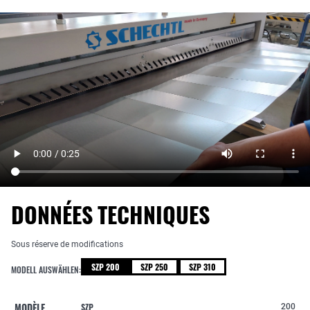
DONNÉES TECHNIQUES
Sous réserve de modifications
SZP 200
SZP 250
SZP 310
MODELL AUSWÄHLEN:
MODÈLE
SZP
200