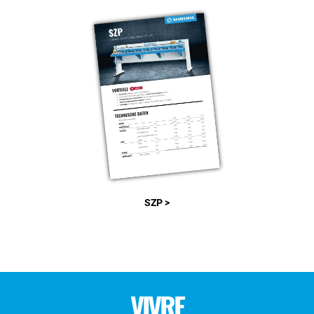
SZP >
VIVRE