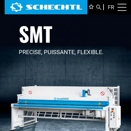
FRANÇ
FR
Toggl
SMT
DEUTS
ENGLI
ITALIA
PRECISE, PUISSANTE, FLEXIBLE.