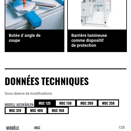
Butée d´angle de
Barrière lumineuse
coupe
comme dispositif
de protection
DONNÉES TECHNIQUES
Sous réserve de modifications
MSC 125
MSC 150
MSC 200
MSC 250
MODELL AUSWÄHLEN:
MSC 310
MSC 400
MSC 450
MODÈLE
MSC
125