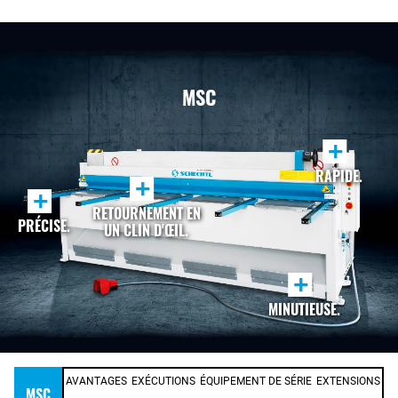
MSC
+
RAPIDE.
+
+
RETOURNEMENT EN
PRÉCISE.
UN CLIN D'ŒIL.
+
MINUTIEUSE.
AVANTAGES
EXÉCUTIONS
ÉQUIPEMENT DE SÉRIE
EXTENSIONS
MSC