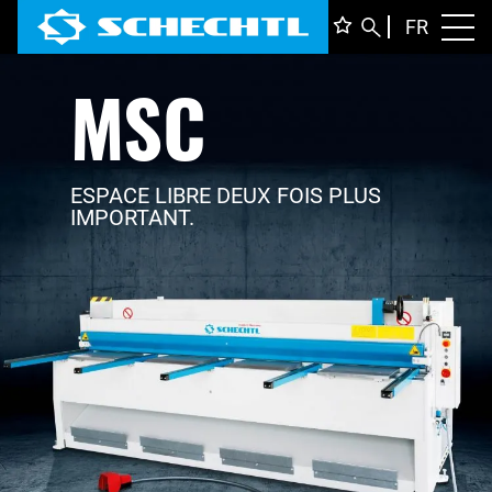
FRANÇ
FR
Toggl
MSC
DEUTS
ENGLI
ITALIA
ESPACE LIBRE DEUX FOIS PLUS
IMPORTANT.