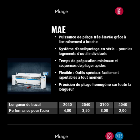
Pliage
MAE
Puissance de pliage très élevée
grâce à
l’entraînement à broche
Système d’encliquetage en série –
pour les
logements d’outil individuels
Temps de préparation minimaux
et
séquences de pliage rapides
Flexible :
Outils spéciaux facilement
rajoutables à tout moment
Précision de pliage homogène
sur toute la
longueur
Longueur de travail
2040
2540
3100
4040
Performance pour l'acier
4,00
3,50
3,00
2,00
Pliage