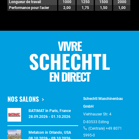
Longueur de travail
1000
1250
1500
2000
Performance pour l'acier
2,00
1,75
1,50
1,00
VIVRE
SCHECHTL
EN DIRECT
NOS SALONS
Schechtl Maschinenbau
GmbH
BATIMAT in Paris, France
Viehhauser Str. 4
28.09.2026 - 01.10.2026
D-83533 Edling
(Centrale) +49 8071
Metalcon in Orlando, USA
5995-0
08.10.2026 - 09.10.2026