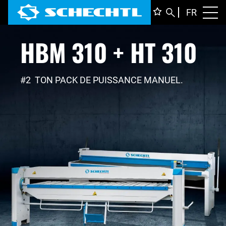
FRANÇ
FR
Toggl
HBM 310 + HT 310
DEUTS
ENGLI
ITALIA
#2 TON PACK DE PUISSANCE MANUEL.