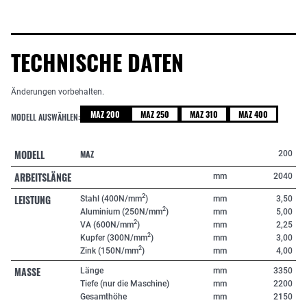
TECHNISCHE DATEN
Änderungen vorbehalten.
MAZ 200
MAZ 250
MAZ 310
MAZ 400
MODELL AUSWÄHLEN:
MODELL
MAZ
200
ARBEITSLÄNGE
mm
2040
LEISTUNG
2
Stahl (400N/mm
)
mm
3,50
2
Aluminium (250N/mm
)
mm
5,00
2
VA (600N/mm
)
mm
2,25
2
Kupfer (300N/mm
)
mm
3,00
2
Zink (150N/mm
)
mm
4,00
MASSE
Länge
mm
3350
Tiefe (nur die Maschine)
mm
2200
Gesamthöhe
mm
2150