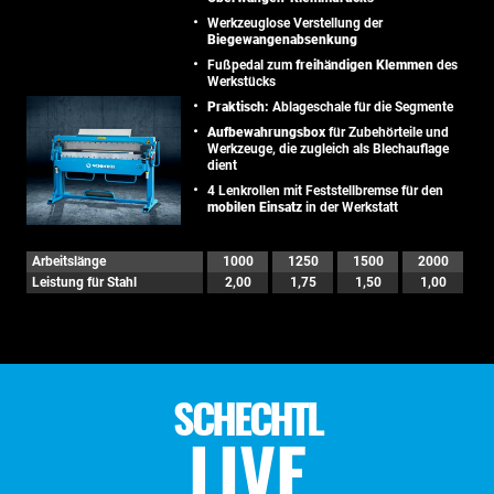
Werkzeuglose Verstellung der
Biegewangenabsenkung
Fußpedal zum
freihändigen Klemmen
des
Werkstücks
Praktisch:
Ablageschale für die Segmente
Aufbewahrungsbox
für Zubehörteile und
Werkzeuge, die zugleich als Blechauflage
dient
4 Lenkrollen mit Feststellbremse für den
mobilen Einsatz
in der Werkstatt
Arbeitslänge
1000
1250
1500
2000
Leistung für Stahl
2,00
1,75
1,50
1,00
SCHECHTL
LIVE