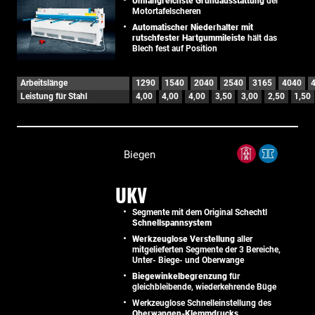
Umfangreichste Grundausstattung
der
Motortafelscheren
Automatischer Niederhalter mit
rutschfester Hartgummileiste
hält das
Blech fest auf Position
Arbeitslänge
1290
1540
2040
2540
3165
4040
Leistung für Stahl
4,00
4,00
4,00
3,50
3,00
2,50
1,50
Biegen
UKV
Segmente mit dem Original Schechtl
Schnellspannsystem
Werkzeuglose Verstellung
aller
mitgelieferten Segmente der 3 Bereiche,
Unter- Biege- und Oberwange
Biegewinkelbegrenzung
für
gleichbleibende, wiederkehrende Büge
Werkzeuglose Schnelleinstellung des
Oberwangen-Klemmdrucks