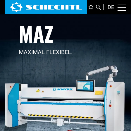
DEUTS
DE
Toggl
MAZ
ENGLI
ITALIA
FRANÇ
MAXIMAL FLEXIBEL.