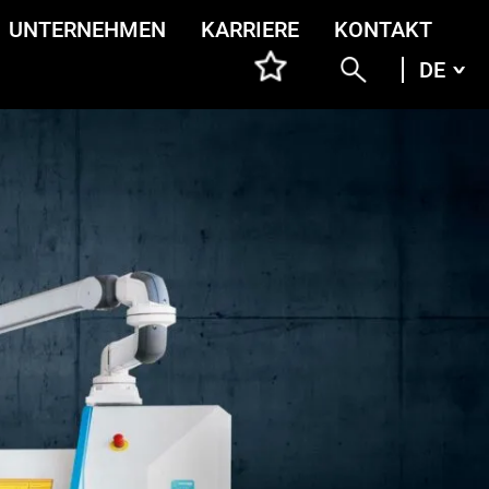
UNTERNEHMEN
KARRIERE
KONTAKT
DE
DEU
ENG
ITA
FRA