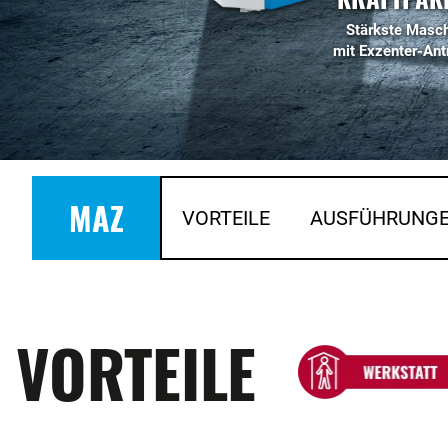
Stärkste Masc
mit Exzenter-Ant
MAZ
VORTEILE
AUSFÜHRUNG
VORTEILE